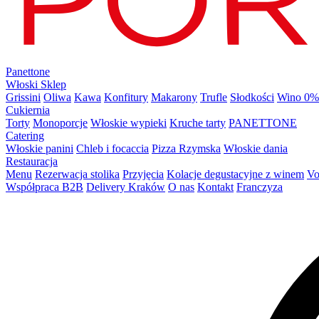
Panettone
Włoski Sklep
Grissini
Oliwa
Kawa
Konfitury
Makarony
Trufle
Słodkości
Wino 0%
Cukiernia
Torty
Monoporcje
Włoskie wypieki
Kruche tarty
PANETTONE
Catering
Włoskie panini
Chleb i focaccia
Pizza Rzymska
Włoskie dania
Restauracja
Menu
Rezerwacja stolika
Przyjęcia
Kolacje degustacyjne z winem
Vo
Współpraca B2B
Delivery Kraków
O nas
Kontakt
Franczyza