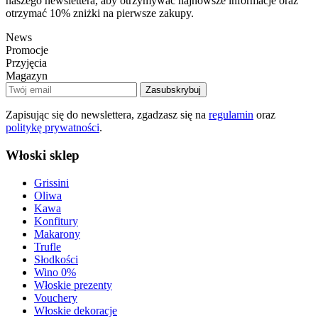
naszego newslettera, aby otrzymywać najnowsze informacje oraz
otrzymać 10% zniżki na pierwsze zakupy.
News
Promocje
Przyjęcia
Magazyn
Zasubskrybuj
Zapisując się do newslettera, zgadzasz się na
regulamin
oraz
politykę prywatności
.
Włoski sklep
Grissini
Oliwa
Kawa
Konfitury
Makarony
Trufle
Słodkości
Wino 0%
Włoskie prezenty
Vouchery
Włoskie dekoracje