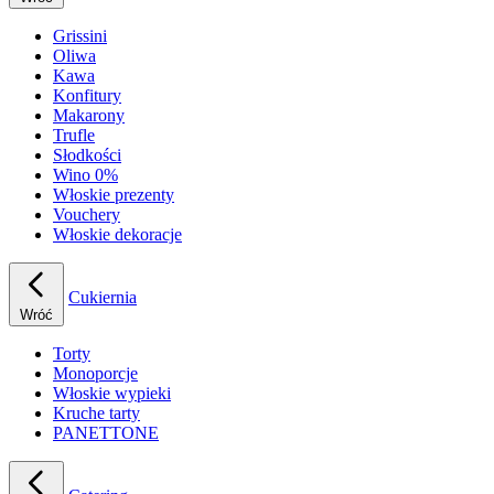
Grissini
Oliwa
Kawa
Konfitury
Makarony
Trufle
Słodkości
Wino 0%
Włoskie prezenty
Vouchery
Włoskie dekoracje
Cukiernia
Wróć
Torty
Monoporcje
Włoskie wypieki
Kruche tarty
PANETTONE