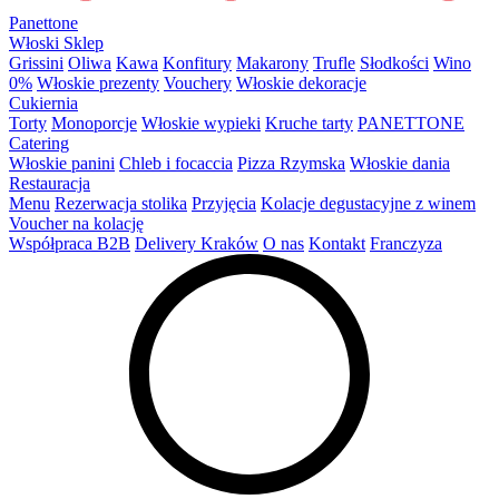
Panettone
Włoski Sklep
Grissini
Oliwa
Kawa
Konfitury
Makarony
Trufle
Słodkości
Wino
0%
Włoskie prezenty
Vouchery
Włoskie dekoracje
Cukiernia
Torty
Monoporcje
Włoskie wypieki
Kruche tarty
PANETTONE
Catering
Włoskie panini
Chleb i focaccia
Pizza Rzymska
Włoskie dania
Restauracja
Menu
Rezerwacja stolika
Przyjęcia
Kolacje degustacyjne z winem
Voucher na kolację
Współpraca B2B
Delivery Kraków
O nas
Kontakt
Franczyza