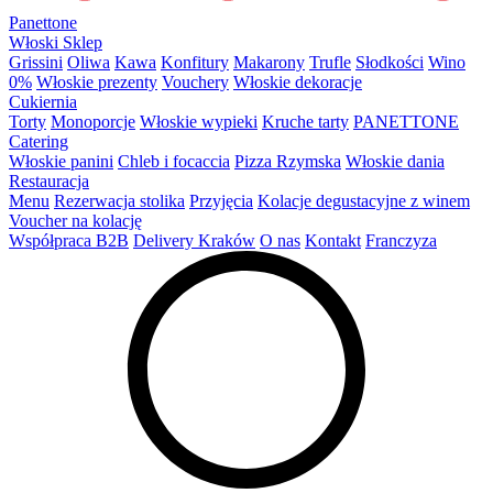
Panettone
Włoski Sklep
Grissini
Oliwa
Kawa
Konfitury
Makarony
Trufle
Słodkości
Wino
0%
Włoskie prezenty
Vouchery
Włoskie dekoracje
Cukiernia
Torty
Monoporcje
Włoskie wypieki
Kruche tarty
PANETTONE
Catering
Włoskie panini
Chleb i focaccia
Pizza Rzymska
Włoskie dania
Restauracja
Menu
Rezerwacja stolika
Przyjęcia
Kolacje degustacyjne z winem
Voucher na kolację
Współpraca B2B
Delivery Kraków
O nas
Kontakt
Franczyza