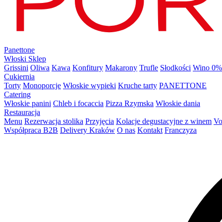
Panettone
Włoski Sklep
Grissini
Oliwa
Kawa
Konfitury
Makarony
Trufle
Słodkości
Wino 0%
Cukiernia
Torty
Monoporcje
Włoskie wypieki
Kruche tarty
PANETTONE
Catering
Włoskie panini
Chleb i focaccia
Pizza Rzymska
Włoskie dania
Restauracja
Menu
Rezerwacja stolika
Przyjęcia
Kolacje degustacyjne z winem
Vo
Współpraca B2B
Delivery Kraków
O nas
Kontakt
Franczyza